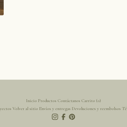
Inicio
Productos
Contáctanos
Carrito (
0
)
yectos
Volver al sitio
Envíos y entregas
Devoluciones y reembolsos
Té