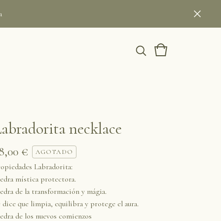
a
abradorita necklace
8,00
€
AGOTADO
opiedades Labradorita:
edra mística protectora.
edra de la transformación y mágia.
 dice que limpia, equilibra y protege el aura.
edra de los nuevos comienzos