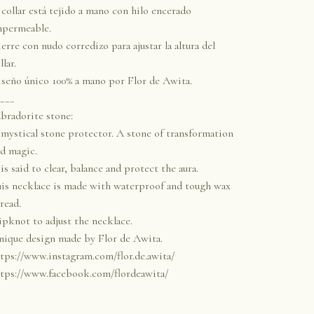
 collar está tejido a mano con hilo encerado
mpermeable.
erre con nudo corredizo para ajustar la altura del
llar.
seño único 100% a mano por Flor de Awita.
___
bradorite stone:
mystical stone protector. A stone of transformation
d magic.
 is said to clear, balance and protect the aura.
is necklace is made with waterproof and tough wax
read.
ipknot to adjust the necklace.
ique design made by Flor de Awita.
tps://www.instagram.com/flor.de.awita/
tps://www.facebook.com/flordeawita/