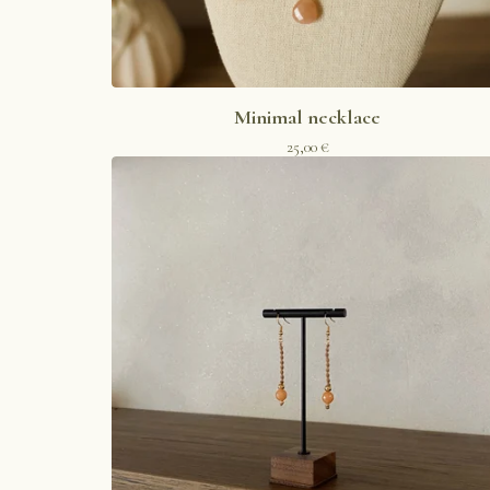
Minimal necklace
25,00
€