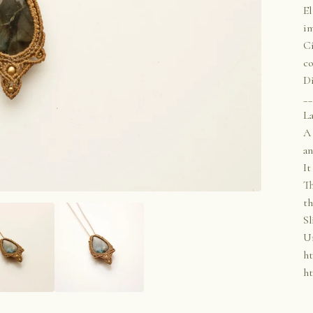
El
i
Ci
co
Di
__
La
A 
an
It
Th
th
Sl
Un
ht
ht