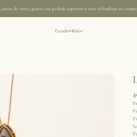
Gastos de envío gratis con pedido superior a 120€ al finalizar tu compr
Tienda
Más
L
4
Pr
Pi
Pi
Se
Pi