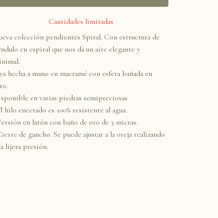
Cantidades limitadas
eva colección pendientes Spiral. Con estructura de
ndulo en espiral que nos dá un aire elegante y
nimal.
ya hecha a mano en macramé con esfera bañada en
ro.
sponible en varias piedras semipreciosas
El hilo encerado es 100% resistente al agua.
Versión en latón con baño de oro de 3 micras.
Cierre de gancho. Se puede ajustar a la oreja realizando
a lijera presión.