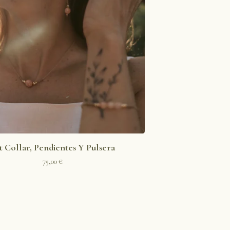
t Collar, Pendientes Y Pulsera
75,00
€