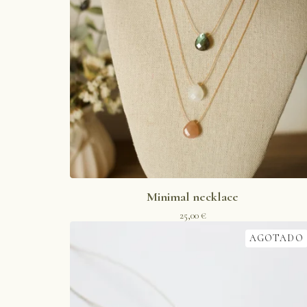
Minimal necklace
25,00
€
AGOTADO