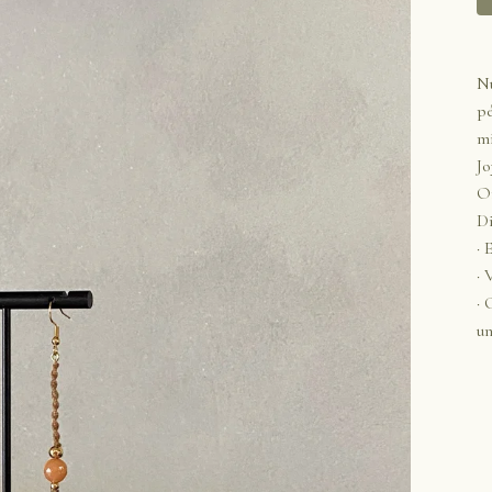
Nu
pé
mi
Jo
O
Di
· 
· 
· 
un