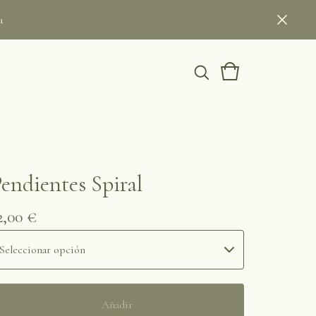
a
endientes Spiral
2,00
€
Añadir