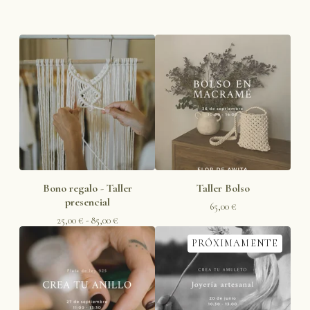
Bono regalo - Taller
Taller Bolso
presencial
65,00
€
25,00
€
- 85,00
€
PRÓXIMAMENTE