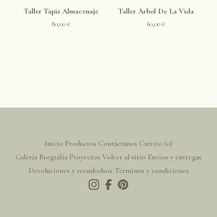
Taller Tapiz Almacenaje
Taller Árbol De La Vida
80,00
€
60,00
€
Inicio
Productos
Contáctanos
Carrito (
0
)
Galería
Biografía
Proyectos
Volver al sitio
Envíos y entregas
Devoluciones y reembolsos
Términos y condiciones