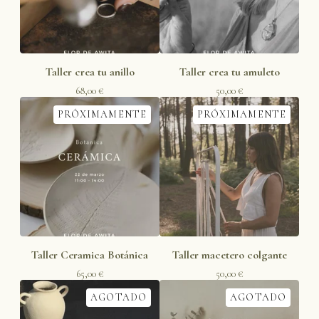
Taller crea tu anillo
Taller crea tu amuleto
68,00
€
50,00
€
PRÓXIMAMENTE
PRÓXIMAMENTE
Taller Ceramica Botánica
Taller macetero colgante
65,00
€
50,00
€
AGOTADO
AGOTADO