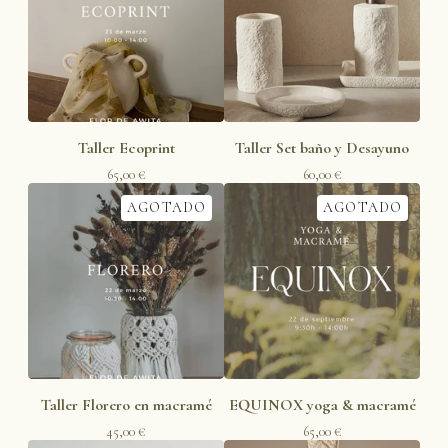
Taller Ecoprint
Taller Set baño y Desayuno
65,00
€
60,00
€
AGOTADO
AGOTADO
Taller Florero en macramé
EQUINOX yoga & macramé
45,00
€
65,00
€