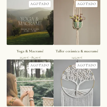
AGOTADO
AGOTADO
Yoga & Macramé
Taller cerámica & macramé
25,00
€
- 85,00
€
145,00
€
AGOTADO
AGOTADO