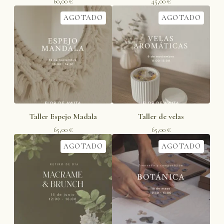
60,00
€
45,00
€
AGOTADO
AGOTADO
Taller Espejo Madala
Taller de velas
65,00
€
65,00
€
AGOTADO
AGOTADO