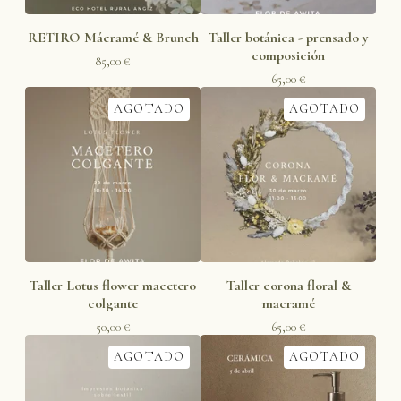
RETIRO Mácramé & Brunch
Taller botánica - prensado y
composición
85,00
€
65,00
€
AGOTADO
AGOTADO
Taller Lotus flower macetero
Taller corona floral &
colgante
macramé
50,00
€
65,00
€
AGOTADO
AGOTADO