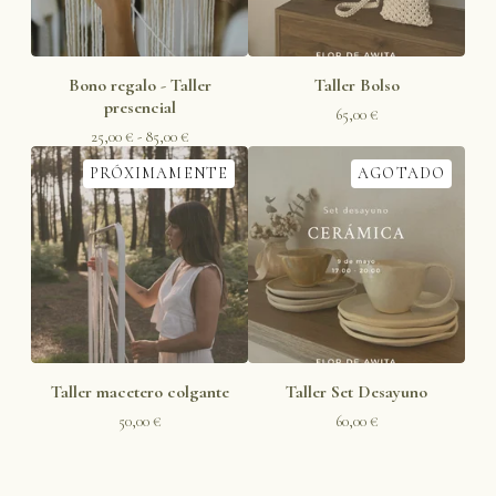
Bono regalo - Taller
Taller Bolso
presencial
65,00
€
25,00
€
- 85,00
€
PRÓXIMAMENTE
AGOTADO
Taller macetero colgante
Taller Set Desayuno
50,00
€
60,00
€